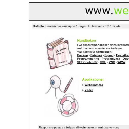
Driftinfo:
Servern har varit uppe 1 dagar, 16 timmar och 27 minuter.
Handboken
I webbserverhandboken finns informat
webbservern som rör användarna.
Välj kapitel ur
handboken
:
Backup
-
Databas
-
E-post
-
E-postlis
Programmering
-
Programvara
-
Quo
SFTP och SCP
-
SSH
-
VNC
-
WWW
Applikationer
»
Webbkamera
»
Väder
Respons e-postas vänligen till webmaster at webbservern.se