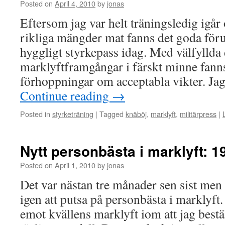
Posted on
April 4, 2010
by
jonas
Eftersom jag var helt träningsledig igår
rikliga mängder mat fanns det goda förut
hyggligt styrkepass idag. Med välfyllda
marklyftframgångar i färskt minne fanns 
förhoppningar om acceptabla vikter. J
Continue reading
→
Posted in
styrketräning
|
Tagged
knäböj
,
marklyft
,
militärpress
|
Nytt personbästa i marklyft: 1
Posted on
April 1, 2010
by
jonas
Det var nästan tre månader sen sist men 
igen att putsa på personbästa i marklyft.
emot kvällens marklyft iom att jag beställ