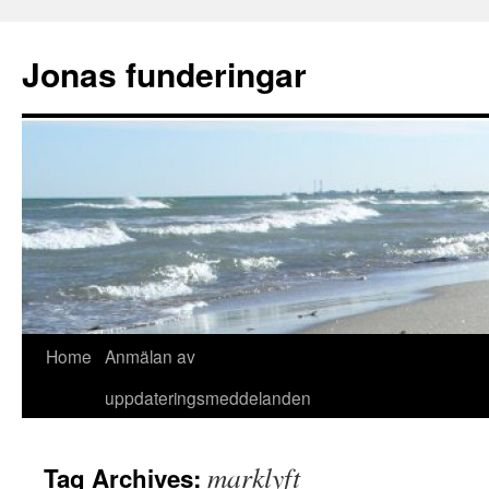
Skip
to
Jonas funderingar
content
Home
Anmälan av
uppdateringsmeddelanden
marklyft
Tag Archives: