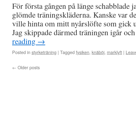
För första gången på länge schabblade jag
glömde träningskläderna. Kanske var d
ville hinta om mitt nyårslöfte som gick u
Jag skippade därmed träningen igår och
reading
→
Posted in
styrketräning
|
Tagged
fysiken
,
knäböj
,
marklyft
|
Leav
←
Older posts