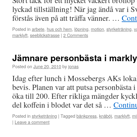
Stort tack för ett mycket vackert bröllop
lyckad tillställning! När jag ändå var i 
förstås även på att träffa vänner. …
Cont
Posted in
arbete
,
hus och hem
,
löpning
,
motion
,
styrketräning
,
v
marklyft
,
seeblickstrasse
|
2 Comments
Jämnare personbästa i markly
Posted on
June 20, 2010
by
jonas
Idag efter lunch i Mossebergs AKs lokale
bevis. Planen var att putsa personbästa i
öka till 200. Efter rikliga mängder kyckl
del koffein i blodet var det så …
Contin
Posted in
styrketräning
|
Tagged
bänkpress
,
knäböj
,
marklyft
,
mi
|
Leave a comment