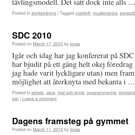
tävlingsmodell. Det satt dock inte alls 
Posted in
styrketräning
|
Tagged
marklyft
,
musikmantra
,
person
SDC 2010
Posted on
March 17, 2010
by
jonas
Igår och idag har jag konfererat på SDC 
har bjudit på ett gäng helt okej föredra
jag hade varit lyckligare utan) men framf
möjlighet att återknyta med bekanta i 
Posted in
arbete
,
Java
,
mat och dryck
,
programmering
,
styrketr
sdc
|
Leave a comment
Dagens framsteg på gymmet
Posted on
March 11, 2010
by
jonas