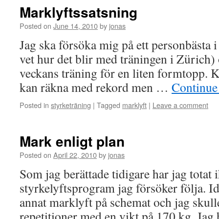
Marklyftssatsning
Posted on
June 14, 2010
by
jonas
Jag ska försöka mig på ett personbästa
vet hur det blir med träningen i Zürich)
veckans träning för en liten formtopp. 
kan räkna med rekord men …
Continue
Posted in
styrketräning
|
Tagged
marklyft
|
Leave a comment
Mark enligt plan
Posted on
April 22, 2010
by
jonas
Som jag berättade tidigare har jag totat i
styrkelyftsprogram jag försöker följa. I
annat marklyft på schemat och jag skulle
repetitioner med en vikt på 170 kg. Jag