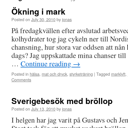
Ökning i mark
Posted on
July 30, 2010
by
jonas
På fredagkvällen efter avslutad arbetsv
kolhydrater tog jag cykeln ner till Nordi
chansning, hur stora var oddsen att nån 
dags? Jag uppskattade mina chanser till
…
Continue reading
→
Posted in
hälsa
,
mat och dryck
,
styrketräning
|
Tagged
marklyft
,
Comments
Sverigebesök med bröllop
Posted on
July 13, 2010
by
jonas
I helgen har jag varit på Gustavs och Je