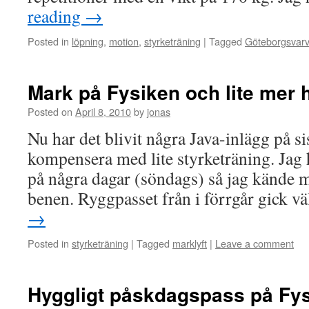
reading
→
Posted in
löpning
,
motion
,
styrketräning
|
Tagged
Göteborgsvarv
Mark på Fysiken och lite mer 
Posted on
April 8, 2010
by
jonas
Nu har det blivit några Java-inlägg på sis
kompensera med lite styrketräning. Jag 
på några dagar (söndags) så jag kände m
benen. Ryggpasset från i förrgår gick 
→
Posted in
styrketräning
|
Tagged
marklyft
|
Leave a comment
Hyggligt påskdagspass på Fy