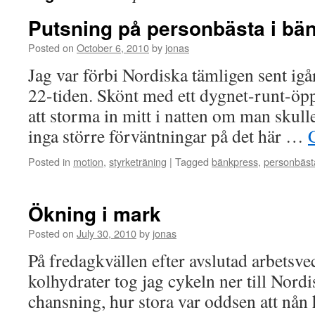
Putsning på personbästa i bä
Posted on
October 6, 2010
by
jonas
Jag var förbi Nordiska tämligen sent igå
22-tiden. Skönt med ett dygnet-runt-öpp
att storma in mitt i natten om man skull
inga större förväntningar på det här …
Posted in
motion
,
styrketräning
|
Tagged
bänkpress
,
personbäst
Ökning i mark
Posted on
July 30, 2010
by
jonas
På fredagkvällen efter avslutad arbetsv
kolhydrater tog jag cykeln ner till Nordi
chansning, hur stora var oddsen att nån 