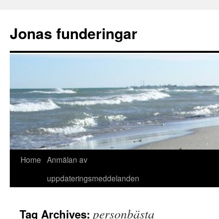
Skip
to
Jonas funderingar
content
Home
Anmälan av
uppdateringsmeddelanden
personbästa
Tag Archives: