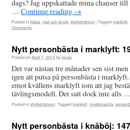
dags? Jag uppskattade mina chanser till
…
Continue reading
→
Posted in
hälsa
,
mat och dryck
,
styrketräning
|
Tagged
marklyft
,
Comments
Nytt personbästa i marklyft: 1
Posted on
April 1, 2010
by
jonas
Det var nästan tre månader sen sist men 
igen att putsa på personbästa i marklyft.
emot kvällens marklyft iom att jag beställ
tävlingsmodell. Det satt dock inte alls 
Posted in
styrketräning
|
Tagged
marklyft
,
musikmantra
,
person
Nytt personbästa i knäböj: 147