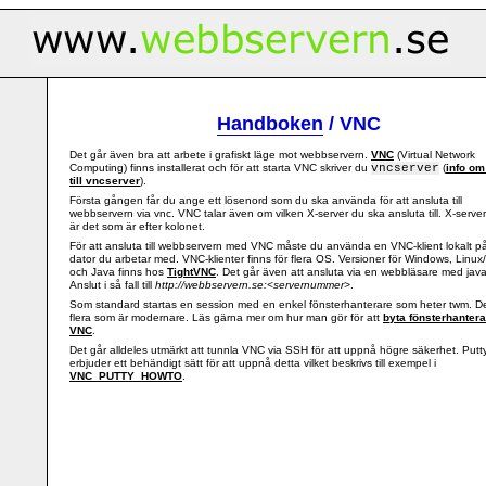
Handboken
/ VNC
Det går även bra att arbete i grafiskt läge mot webbservern.
VNC
(Virtual Network
Computing) finns installerat och för att starta VNC skriver du
vncserver
(
info om
till vncserver
).
Första gången får du ange ett lösenord som du ska använda för att ansluta till
webbservern via vnc. VNC talar även om vilken X-server du ska ansluta till. X-serve
är det som är efter kolonet.
För att ansluta till webbservern med VNC måste du använda en VNC-klient lokalt p
dator du arbetar med. VNC-klienter finns för flera OS. Versioner för Windows, Linux
och Java finns hos
TightVNC
. Det går även att ansluta via en webbläsare med jav
Anslut i så fall till
http://webbservern.se:<servernummer>
.
Som standard startas en session med en enkel fönsterhanterare som heter twm. De
flera som är modernare. Läs gärna mer om hur man gör för att
byta fönsterhantera
VNC
.
Det går alldeles utmärkt att tunnla VNC via SSH för att uppnå högre säkerhet. Putt
erbjuder ett behändigt sätt för att uppnå detta vilket beskrivs till exempel i
VNC_PUTTY_HOWTO
.