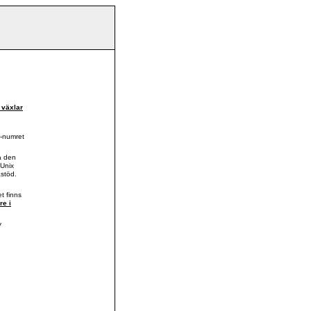
 växlar
r-numret
å den
/Unix
astöd.
t finns
re i
y