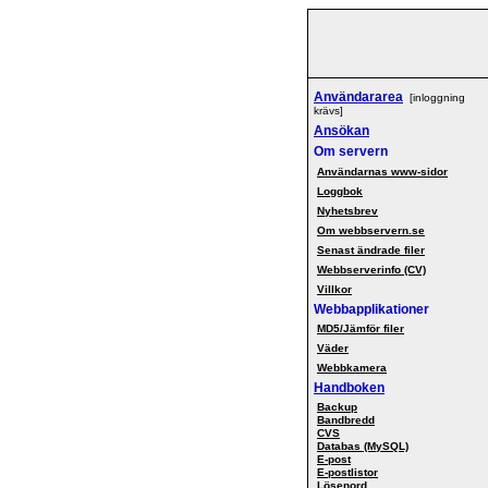
Användararea
[inloggning
krävs]
Ansökan
Om servern
Användarnas www-sidor
Loggbok
Nyhetsbrev
Om webbservern.se
Senast ändrade filer
Webbserverinfo (CV)
Villkor
Webbapplikationer
MD5/Jämför filer
Väder
Webbkamera
Handboken
Backup
Bandbredd
CVS
Databas (MySQL)
E-post
E-postlistor
Lösenord