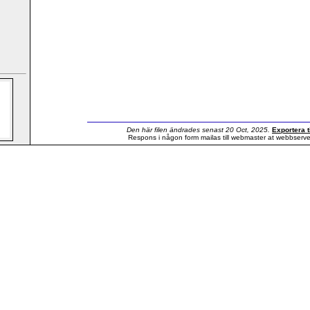
Den här filen ändrades senast 20 Oct, 2025.
Exportera ti
Respons i någon form mailas till webmaster at webbserv