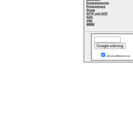
Programmering
Programvara
Quota
SFTP och SCP
SSH
VNC
WWW
sök på webbservern.se