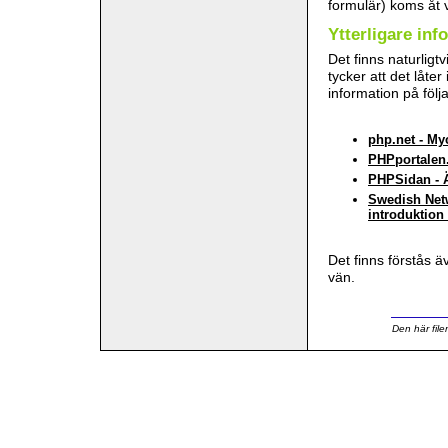
formulär) koms åt 
Ytterligare inf
Det finns naturlig
tycker att det låte
information på föl
php.net - My
PHPportalen.
PHPSidan - 
Swedish Netw
introduktion
Det finns förstås 
vän.
Den här fil