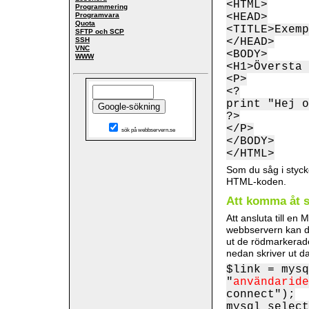
<HTML>
Programmering
Programvara
<HEAD>
Quota
<TITLE>Exemp
SFTP och SCP
SSH
</HEAD>
VNC
<BODY>
WWW
<H1>Översta 
<P>
<?
print "Hej o
?>
</P>
sök på webbservern.se
</BODY>
</HTML>
Som du såg i styck
HTML-koden.
Att komma åt 
Att ansluta till en
webbservern kan d
ut de rödmarkerade
nedan skriver ut d
$link = mysq
"
användaride
connect");
mysql_select