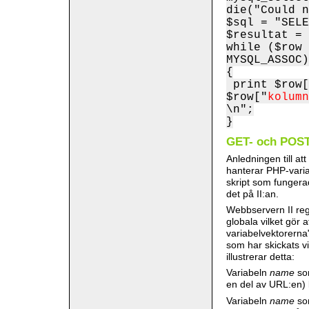
die("Could n
$sql = "SEL
$resultat = 
while ($row 
MYSQL_ASSOC)
{
print $row[
$row["
kolumn
\n";
}
GET- och POST
Anledningen till at
hanterar PHP-varia
skript som fungera
det på II:an.
Webbservern II reg
globala vilket gör 
variabelvektorerna
som har skickats v
illustrerar detta:
Variabeln
name
som
en del av URL:en) 
Variabeln
name
som