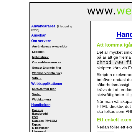
Användararea
[inloggning
krävs]
Han
Ansökan
Om servern
Att komma igå
Användarnas www-sidor
Det är mycket smid
Loggbok
på är att ge filerna
Nyhetsbrev
chmod 700 fi
Om webbservern.se
skripten körs via
Senast ändrade filer
Webbserverinfo (CV)
Skripten exekveras
Villkor
behöver endast du sj
Webbapplikationer
säkerhetsmässigt. 
MD5/Jämför filer
krävs det att endas
skrivrättigheter til
Väder
Webbkamera
När man väl skapat
Handboken
HTML-direktiv, det 
Backup
ska tolkas som PH
Bandbredd
CVS
Ett enkelt exe
Databas (MySQL)
E-post
Nedan följer ett ex
E-postlistor
Lösenord